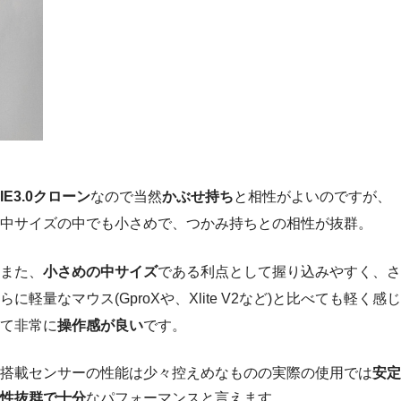
IE3.0クローン
なので当然
かぶせ持ち
と相性がよいのですが、
中サイズの中でも小さめで、つかみ持ちとの相性が抜群。
また、
小さめの中サイズ
である利点として握り込みやすく、さ
らに軽量なマウス(GproXや、Xlite V2など)と比べても軽く感じ
て非常に
操作感が良い
です。
搭載センサーの性能は少々控えめなものの実際の使用では
安定
性抜群で十分
なパフォーマンスと言えます。