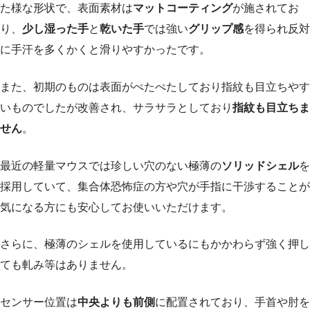
た様な形状で、表面素材は
マットコーティング
が施されてお
り、
少し湿った手
と
乾いた手
では強い
グリップ感
を得られ反対
に手汗を多くかくと滑りやすかったです。
また、初期のものは表面がぺたぺたしており指紋も目立ちやす
いものでしたが改善され、サラサラとしており
指紋も目立ちま
せん
。
最近の軽量マウスでは珍しい穴のない極薄の
ソリッドシェル
を
採用していて、集合体恐怖症の方や穴が手指に干渉することが
気になる方にも安心してお使いいただけます。
さらに、極薄のシェルを使用しているにもかかわらず強く押し
ても軋み等はありません。
センサー位置は
中央よりも前側
に配置されており、手首や肘を