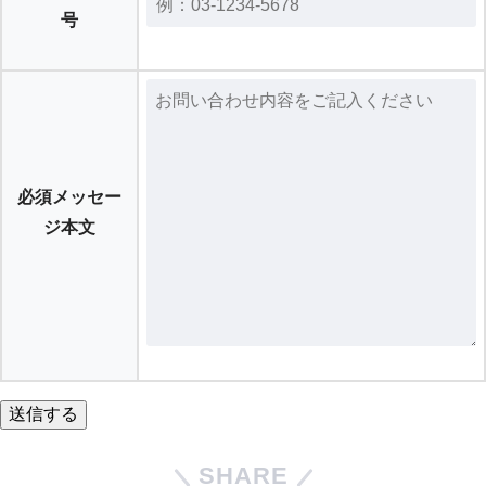
号
必須
メッセー
ジ本文
SHARE