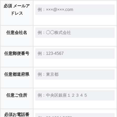
必須
メールア
ドレス
任意
会社名
任意
郵便番号
任意
都道府県
任意
ご住所
必須
お電話番