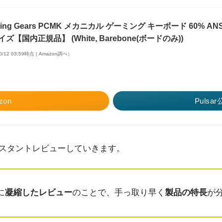
Gaming Gears PCMK メカニカル ゲーミング キーボード 60% 
ズ【国内正規品】 (White, Barebone(ボードのみ))
0/12 03:59時点 | Amazon調べ）
zon
Puls
スタントレビューしていきます。
に
凝縮したレビュー
のことで、手っ取り早く
製品の特長
が